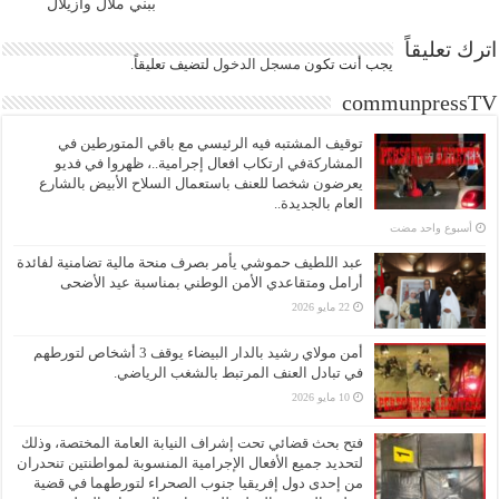
ببني ملال وازيلال
اترك تعليقاً
يجب أنت تكون
مسجل الدخول
لتضيف تعليقاً.
communpressTV
توقيف المشتبه فيه الرئيسي مع باقي المتورطين في
المشاركةفي ارتكاب افعال إجرامية..، ظهروا في فديو
يعرضون شخصا للعنف باستعمال السلاح الأبيض بالشارع
العام بالجديدة..
‏أسبوع واحد مضت
عبد اللطيف حموشي يأمر بصرف منحة مالية تضامنية لفائدة
أرامل ومتقاعدي الأمن الوطني بمناسبة عيد الأضحى
22 مايو 2026
أمن مولاي رشيد بالدار البيضاء يوقف 3 أشخاص لتورطهم
في تبادل العنف المرتبط بالشغب الرياضي.
10 مايو 2026
فتح بحث قضائي تحت إشراف النيابة العامة المختصة، وذلك
لتحديد جميع الأفعال الإجرامية المنسوبة لمواطنتين تنحدران
من إحدى دول إفريقيا جنوب الصحراء لتورطهما في قضية