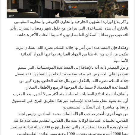
وذكر بلاغ لوزارة الشؤون الخارجية والتعاون الإفريقي والمغاربة المقيمين
بالخارج أن هذه المساعدة، التي تتزامن مع حلول شهر رمضان المبارك، تأتي
للتخفيف من معاناة السكان الفلسطينيين، لا سيما الفئات الأكثر هشاشة.
وهكذا، فإن المساعدة التي أمر بها جلالة الملك، نصره الله، لسكان غزة،
تتكون من أزيد من 40 طنا من المواد الغذائية، بما فيها المواد الغذائية
الأساسية.
وأبرز المصدر ذاته أنه بالإضافة إلى المساعدة المؤسساتية، التي سيتم
تقديمها على الخصوص عبر مؤسسة محمد الخامس للتضامن، فقد تفضل
جلالة الملك، نصره الله، بالتكفل، من مال جلالته الخاص، بجزء كبير من
المساعدة المقدمة، لا سيما تلك الموجهة للرضع والأطفال الصغار.
وأضاف أنه منذ اندلاع العمليات المسلحة منذ أكثر من 5 أشهر، يعد المغرب
أول بلد يقوم بنقل مساعدته الإنسانية عبر هذا الطريق البري غير المسبوق
وإيصالها مباشرة إلى السكان المستفيدين.
من جهة أخرى، أصدر صاحب الجلالة الملك محمد السادس، رئيس لجنة
القدس، تعليماته السامية لوكالة بيت مال القدس، لتقديم مساعدة غذائية
لسكان هذه المدينة المقدسة، والتي تشمل توزيع 2000 سلة غذائية تستفيد
منها 2000 أسرة مقدسية، وتقديم 1000 وجبة يوميا لفائدة الفلسطينيين