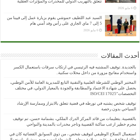
تتعلق بالتهريب الدولي للمخدرات والمؤثرات العقلية
6 مايو 2026
السيد عبد اللطيف حموشي يقوم بزيارة عمل إلى فيينا من
5 إلى 7 ماي الجاري على رأس وفد أمني هام
6 مايو 2026
أحدث المقالات
بالجديدة..توقيف المشتبه فيه الرئيسي في ارتكاب سرقات باستعمال الكسر
واستخدام مفاتيح مزورة من داخل محلات سكنية..
المختبر الوطني للشرطة العلمية والتقنية التابع للمديرية العامة للأمن الوطني،
يحصل على شهادة الاعتماد والمطابقة والجودة بالمعيار الدولي، في مختلف
التخصصات”ISO/CEI 17025
توقيف شخص يشتبه في تورطه في قضية تتعلق بالابتزاز وممارسة الإرشاد
السياحي بدون رخصة
بالقصيبة..بتعليمات من قائد المركز الدرك الملكي، بشمامة حسن، تم توقيف
مجرم خطير ارعب ساكنة القصيبة وتاجر مخدرات بالمدينة والنواحي
استعمال السلاح الوظيفي لتوقيف شخص ، من ذوي السوابق القضائية كان في
حالة اندفاع قوية، عرّض سلامة موظفي الشرطة لتهديد جدي ووشيك باستعمال