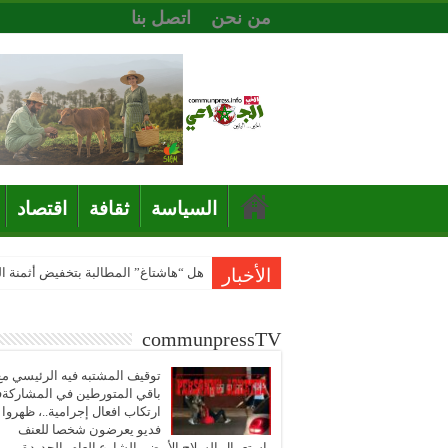
من نحن
اتصل بنا
السياسة
ثقافة
اقتصاد
الأخبار
هل “هاشتاغ” المطالبة بتخفيض أثمنة 
communpressTV
توقيف المشتبه فيه الرئيسي مع
باقي المتورطين في المشاركة
ارتكاب افعال إجرامية..، ظهروا
فديو يعرضون شخصا للعنف
باستعمال السلاح الأبيض بالشارع العام بالجديدة..