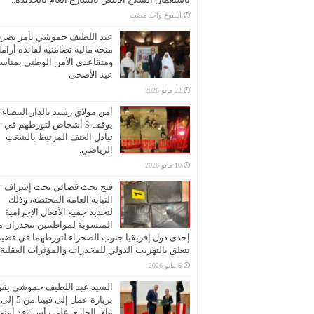
‏أسبوع واحد مضت
عبد اللطيف حموشي يأمر بصر
منحة مالية تضامنية لفائدة أرام
ومتقاعدي الأمن الوطني بمناسب
عيد الأضحى
22 مايو 2026
أمن مولاي رشيد بالدار البيضاء
يوقف 3 أشخاص لتورطهم في
تبادل العنف المرتبط بالشغب
الرياضي.
10 مايو 2026
فتح بحث قضائي تحت إشراف
النيابة العامة المختصة، وذلك
لتحديد جميع الأفعال الإجرامية
المنسوبة لمواطنتين تنحدران 
إحدى دول إفريقيا جنوب الصحراء لتورطهما في قضية
تتعلق بالتهريب الدولي للمخدرات والمؤثرات العقلية
6 مايو 2026
السيد عبد اللطيف حموشي يقو
ماي الجاري على رأس وفد أمني