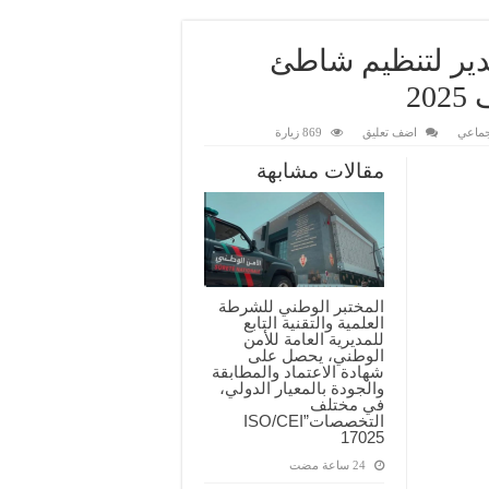
جدير لتنظيم شاطئ
2
جماعي
اضف تعليق
869 زيارة
مقالات مشابهة
المختبر الوطني للشرطة
العلمية والتقنية التابع
للمديرية العامة للأمن
الوطني، يحصل على
شهادة الاعتماد والمطابقة
والجودة بالمعيار الدولي،
في مختلف
التخصصات”ISO/CEI
17025