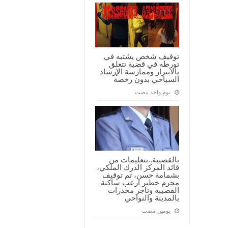
توقيف شخص يشتبه في
تورطه في قضية تتعلق
بالابتزاز وممارسة الإرشاد
السياحي بدون رخصة
‏يوم واحد مضت
بالقصيبة..بتعليمات من
قائد المركز الدرك الملكي،
بشمامة حسن، تم توقيف
مجرم خطير ارعب ساكنة
القصيبة وتاجر مخدرات
بالمدينة والنواحي
‏يومين مضت