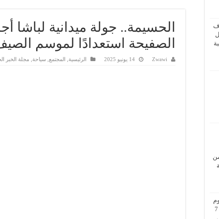
الحسيمة.. جولة ميدانية لباشا أ
ف
ل
الصفيحة استعدادًا لموسم الصيف 025
ة
Zwawi
14 يونيو 2025
الرئيسية
,
المجتمع
,
سياحة
,
مجلة الخبر ال
من
م
بزيارة عمل إلى فيينا من 5 إلى 7