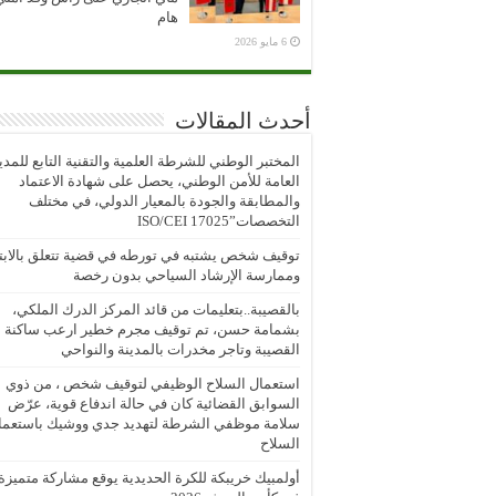
هام
6 مايو 2026
أحدث المقالات
المختبر الوطني للشرطة العلمية والتقنية التابع للمدي
العامة للأمن الوطني، يحصل على شهادة الاعتماد
والمطابقة والجودة بالمعيار الدولي، في مختلف
التخصصات”ISO/CEI 17025
توقيف شخص يشتبه في تورطه في قضية تتعلق بالابتز
وممارسة الإرشاد السياحي بدون رخصة
بالقصيبة..بتعليمات من قائد المركز الدرك الملكي،
بشمامة حسن، تم توقيف مجرم خطير ارعب ساكنة
القصيبة وتاجر مخدرات بالمدينة والنواحي
استعمال السلاح الوظيفي لتوقيف شخص ، من ذوي
السوابق القضائية كان في حالة اندفاع قوية، عرّض
سلامة موظفي الشرطة لتهديد جدي ووشيك باستعما
السلاح
أولمبيك خريبكة للكرة الحديدية يوقع مشاركة متميزة