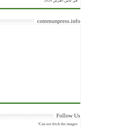
في كأس العرش 2026
communpress.info
Follow Us
Can not fetch the images!