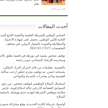
هام
6 مايو 2026
أحدث المقالات
المختبر الوطني للشرطة العلمية والتقنية التابع للمدي
العامة للأمن الوطني، يحصل على شهادة الاعتماد
والمطابقة والجودة بالمعيار الدولي، في مختلف
التخصصات”ISO/CEI 17025
توقيف شخص يشتبه في تورطه في قضية تتعلق بالابتز
وممارسة الإرشاد السياحي بدون رخصة
بالقصيبة..بتعليمات من قائد المركز الدرك الملكي،
بشمامة حسن، تم توقيف مجرم خطير ارعب ساكنة
القصيبة وتاجر مخدرات بالمدينة والنواحي
استعمال السلاح الوظيفي لتوقيف شخص ، من ذوي
السوابق القضائية كان في حالة اندفاع قوية، عرّض
سلامة موظفي الشرطة لتهديد جدي ووشيك باستعما
السلاح
أولمبيك خريبكة للكرة الحديدية يوقع مشاركة متميزة