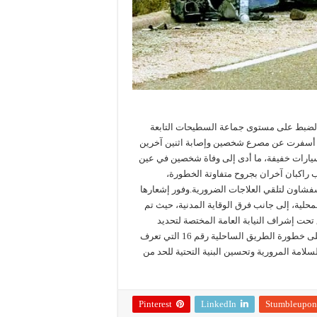
مة وشفشاون، وبالضبط على مستوى جماعة السطيحات التابعة
ري، حادثة سير خطيرة أسفرت عن مصرع شخصين وإصابة اثنين آخرين
سيارات خفيفة، ما أدى إلى وفاة شخصين في عين
ب راكبان آخران بجروح متفاوتة الخطورة،
شاون لتلقي العلاجات الضرورية.وفور إشعارها
حلية، إلى جانب فرق الوقاية المدنية، حيث تم
تحت إشراف النيابة العامة المختصة لتحديد
ظروف وملابسات الحادث وأسبابه.وتعيد هذه الفاجعة تسليط الضوء على خطورة الطريق الساحلية رقم 16 التي تعرف
مة المرورية وتحسين البنية التحتية للحد من
Pinterest
LinkedIn
Stumbleupon