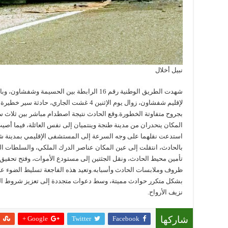
نبيل أخلال
شهدت الطريق الوطنية رقم 16 الرابطة بين الحسي
لإقليم شفشاون، زوال يوم الإثنين 4 غشت الجا
بجروح متفاوتة الخطورة.وقع الحادث نتيجة اصطدام مباشر بين ثلاث 
المكان ينحدران من مدينة طنجة وينتميان إلى نفس العائلة، فيما أصي
استدعت نقلهما على وجه السرعة إلى المستشفى الإقليمي بمدينة شف
بالحادث، انتقلت إلى عين المكان عناصر الدرك الملكي، والسلطات الم
تأمين محيط الحادث، ونقل الجثتين إلى مستودع الأموات، وفتح تحقيق 
بشكل متكرر حوادث مميتة، وسط دعوات متجددة إلى تعزيز شروط السلا
نزيف الأرواح.
Google +
Twitter
Facebook
شاركها