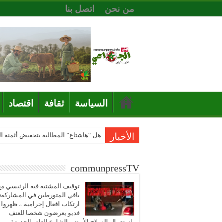
من نحن
اتصل بنا
السياسة
ثقافة
اقتصاد
الأخبار
هل “هاشتاغ” المطالبة بتخفيض أثمنة 
communpressTV
توقيف المشتبه فيه الرئيسي مع
باقي المتورطين في المشاركة
ارتكاب افعال إجرامية..، ظهروا
فديو يعرضون شخصا للعنف
باستعمال السلاح الأبيض بالشارع العام بالجديدة..