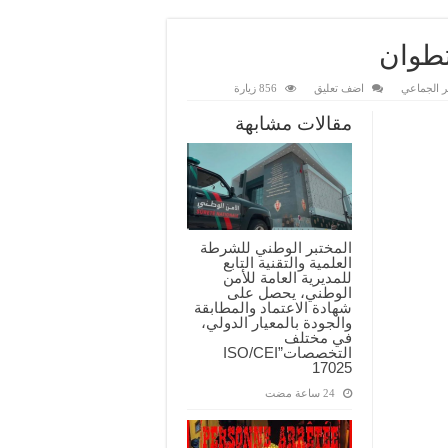
تطوان
ر الجماعي
اضف تعليق
856 زيارة
مقالات مشابهة
المختبر الوطني للشرطة
العلمية والتقنية التابع
للمديرية العامة للأمن
الوطني، يحصل على
شهادة الاعتماد والمطابقة
والجودة بالمعيار الدولي،
في مختلف
التخصصات”ISO/CEI
17025