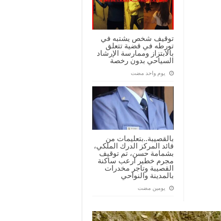
توقيف شخص يشتبه في
تورطه في قضية تتعلق
بالابتزاز وممارسة الإرشاد
السياحي بدون رخصة
‏يوم واحد مضت
بالقصيبة..بتعليمات من
قائد المركز الدرك الملكي،
بشمامة حسن، تم توقيف
مجرم خطير ارعب ساكنة
القصيبة وتاجر مخدرات
بالمدينة والنواحي
‏يومين مضت