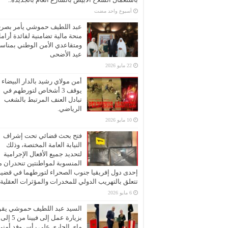
‏أسبوع واحد مضت
عبد اللطيف حموشي يأمر بصر
منحة مالية تضامنية لفائدة أرام
ومتقاعدي الأمن الوطني بمناسب
عيد الأضحى
22 مايو 2026
أمن مولاي رشيد بالدار البيضاء
يوقف 3 أشخاص لتورطهم في
تبادل العنف المرتبط بالشغب
الرياضي.
10 مايو 2026
فتح بحث قضائي تحت إشراف
النيابة العامة المختصة، وذلك
لتحديد جميع الأفعال الإجرامية
المنسوبة لمواطنتين تنحدران 
إحدى دول إفريقيا جنوب الصحراء لتورطهما في قضية
تتعلق بالتهريب الدولي للمخدرات والمؤثرات العقلية
6 مايو 2026
السيد عبد اللطيف حموشي يقو
ماي الجاري على رأس وفد أمني