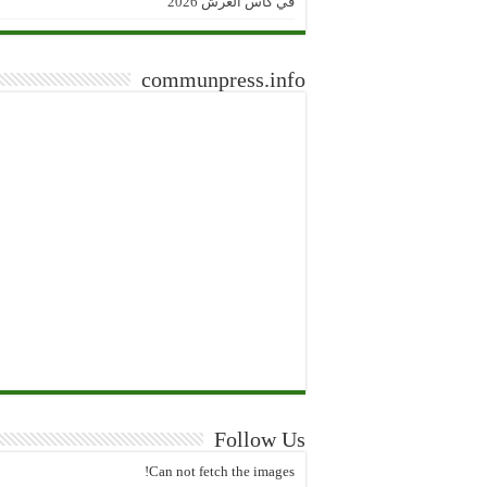
في كأس العرش 2026
communpress.info
Follow Us
Can not fetch the images!