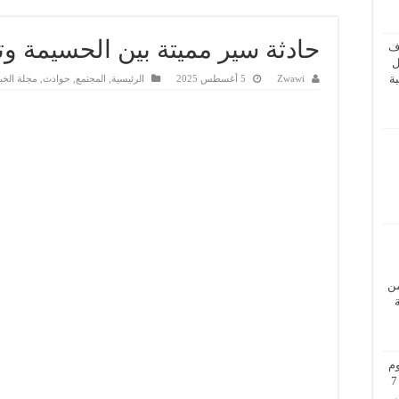
حادثة سير مميتة بين الحسيمة و
ف
ل
ة
Zwawi
5 أغسطس 2025
الرئيسية
,
المجتمع
,
حوادث
,
مجلة الخب
من
م
بزيارة عمل إلى فيينا من 5 إلى 7