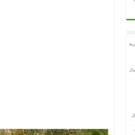
رية
از
ل