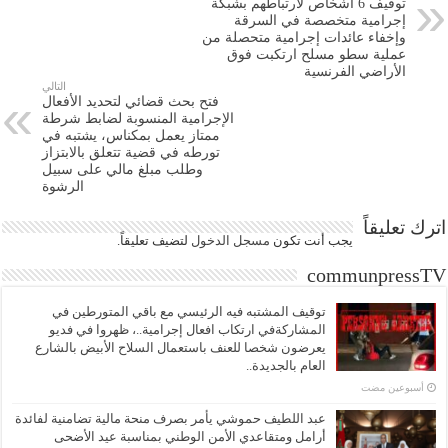
توقيف 6 أشخاص لارتباطهم بشبكة
إجرامية متخصصة في السرقة
وإخفاء عائدات إجرامية متحصلة من
عملية سطو مسلح ارتكبت فوق
الأراضي الفرنسية
التالي
فتح بحث قضائي لتحديد الأفعال
الإجرامية المنسوبة لضابط شرطة
ممتاز يعمل بمكناس، يشتبه في
تورطه في قضية تتعلق بالابتزاز
وطلب مبلغ مالي على سبيل
الرشوة
اترك تعليقاً
يجب أنت تكون
مسجل الدخول
لتضيف تعليقاً.
communpressTV
توقيف المشتبه فيه الرئيسي مع باقي المتورطين في
المشاركةفي ارتكاب افعال إجرامية..، ظهروا في فديو
يعرضون شخصا للعنف باستعمال السلاح الأبيض بالشارع
العام بالجديدة..
‏أسبوعين مضت
عبد اللطيف حموشي يأمر بصرف منحة مالية تضامنية لفائدة
أرامل ومتقاعدي الأمن الوطني بمناسبة عيد الأضحى