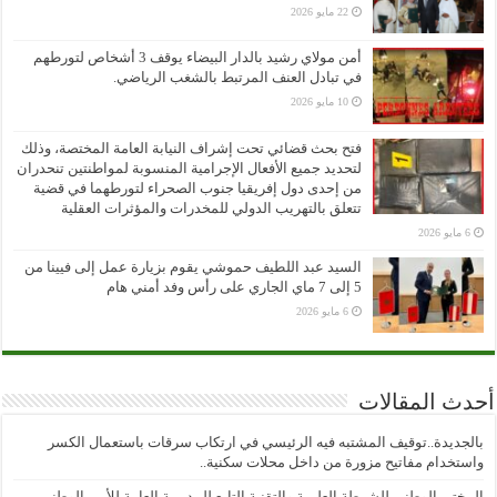
22 مايو 2026
أمن مولاي رشيد بالدار البيضاء يوقف 3 أشخاص لتورطهم
في تبادل العنف المرتبط بالشغب الرياضي.
10 مايو 2026
فتح بحث قضائي تحت إشراف النيابة العامة المختصة، وذلك
لتحديد جميع الأفعال الإجرامية المنسوبة لمواطنتين تنحدران
من إحدى دول إفريقيا جنوب الصحراء لتورطهما في قضية
تتعلق بالتهريب الدولي للمخدرات والمؤثرات العقلية
6 مايو 2026
السيد عبد اللطيف حموشي يقوم بزيارة عمل إلى فيينا من
5 إلى 7 ماي الجاري على رأس وفد أمني هام
6 مايو 2026
أحدث المقالات
بالجديدة..توقيف المشتبه فيه الرئيسي في ارتكاب سرقات باستعمال الكسر
واستخدام مفاتيح مزورة من داخل محلات سكنية..
المختبر الوطني للشرطة العلمية والتقنية التابع للمديرية العامة للأمن الوطني،