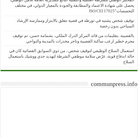
يحصل على شهادة الاعتماد والمطابقة والجودة بالمعيار الدولي، في مختلف
التخصصات”ISO/CEI 17025
توقيف شخص يشتبه في تورطه في قضية تتعلق بالابتزاز وممارسة الإرشاد
السياحي بدون رخصة
بالقصيبة..بتعليمات من قائد المركز الدرك الملكي، بشمامة حسن، تم توقيف
مجرم خطير ارعب ساكنة القصيبة وتاجر مخدرات بالمدينة والنواحي
استعمال السلاح الوظيفي لتوقيف شخص ، من ذوي السوابق القضائية كان في
حالة اندفاع قوية، عرّض سلامة موظفي الشرطة لتهديد جدي ووشيك باستعمال
السلاح
communpress.info