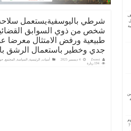
ف
شرطي باليوسفيةيستعمل سلاحه 
ل
ة
شخص من ذوي السوابق القضائية،
طبيعية ورفض الامتثال معرضا عن
جدي وخطير باستعمال الرشق با
Zwawi
4 ديسمبر 2025
أمنيات
,
الرئيسية
,
السياسة
,
المجتمع
,
حو
194 زيارة
من
م
بزيارة عمل إلى فيينا من 5 إلى 7