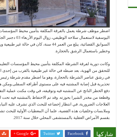
اضطر موظف شرطة يعمل بالفرقة المكلفة بتأمين محيط المؤسسات التع
اليوسفية لاستعمال 
السوابق القضائية، يبلغ من العمر 44 سنة، كان
وخطير باستعمال الرشق بالحجارة.
وكانت دورية لفرقة الشرطة المكلفة بتأمين محيط المؤسسات التعليم
للتحقق من الهوية، بعد ضبطه في حالة غير طبيعية بالقرب من إحدى ا
في رشق عناصر الشرطة بالحجارة، وهو ما اضطر مقدم شرطة رئيس 
تحذيرية قبل إصابة المشتبه فيه على مستوى أطرافه السفلى.ومكن ه
دفع الخطر الناتج عن المشتبه فيه وتوقيفه، في وقت مكنت عملية الت
وقطعة من مخدر الشيرا بحوزته. وقد تم الاحتفاظ بالمشتبه فيه تحت ا
العلاجات الضرورية، في انتظار إخضاعه للبحث الذي تشرف عليه الني
وملابسات وخلفيات هذه القضية، علما أن المعطيات الأولية للبحث تش
بقسم الأمراض العقلية بالمستشفى المحلي خلال سنة 2017.
Google +
Twitter
Facebook
شاركها