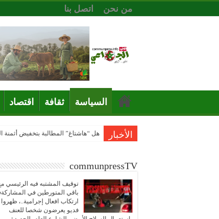
من نحن
اتصل بنا
السياسة
ثقافة
اقتصاد
الأخبار
هل “هاشتاغ” المطالبة بتخفيض أثمنة 
communpressTV
توقيف المشتبه فيه الرئيسي مع
باقي المتورطين في المشاركة
ارتكاب افعال إجرامية..، ظهروا
فديو يعرضون شخصا للعنف
باستعمال السلاح الأبيض بالشارع العام بالجديدة..