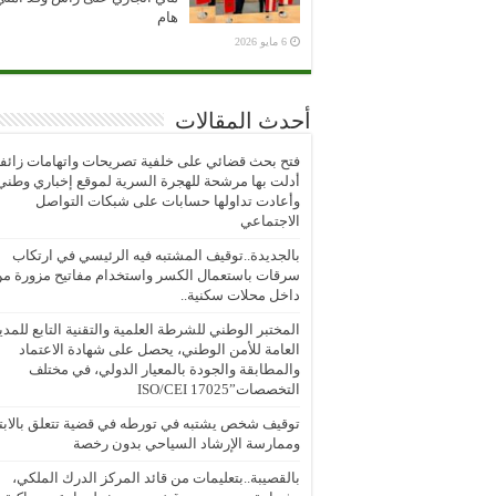
هام
6 مايو 2026
أحدث المقالات
فتح بحث قضائي على خلفية تصريحات واتهامات زائف
أدلت بها مرشحة للهجرة السرية لموقع إخباري وطني
وأعادت تداولها حسابات على شبكات التواصل
الاجتماعي
بالجديدة..توقيف المشتبه فيه الرئيسي في ارتكاب
سرقات باستعمال الكسر واستخدام مفاتيح مزورة م
داخل محلات سكنية..
المختبر الوطني للشرطة العلمية والتقنية التابع للمدي
العامة للأمن الوطني، يحصل على شهادة الاعتماد
والمطابقة والجودة بالمعيار الدولي، في مختلف
التخصصات”ISO/CEI 17025
توقيف شخص يشتبه في تورطه في قضية تتعلق بالابتز
وممارسة الإرشاد السياحي بدون رخصة
بالقصيبة..بتعليمات من قائد المركز الدرك الملكي،