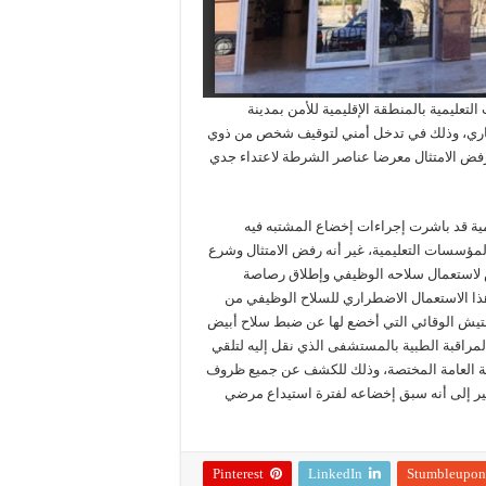
ليمية بالمنطقة الإقليمية للأمن بمدينة
سلاحه الوظيفي، زوال اليوم الأربعاء 03 دجنبر الجاري، وذلك في تدخل أمني لتوقيف شخص من ذوي
 في حالة غير طبيعية ورفض الامتثال معرضا عناصر الشرطة لاعتداء جدي
ية قد باشرت إجراءات إخضاع المشتبه فيه
لمؤسسات التعليمية، غير أنه رفض الامتثال وشرع
لاستعمال سلاحه الوظيفي وإطلاق رصاصة
ذا الاستعمال الاضطراري للسلاح الوظيفي من
فتيش الوقائي التي أخضع لها عن ضبط سلاح أبيض
لمراقبة الطبية بالمستشفى الذي نقل إليه لتلقي
ابة العامة المختصة، وذلك للكشف عن جميع ظروف
ير إلى أنه سبق إخضاعه لفترة استيداع مرضي
Pinterest
LinkedIn
Stumbleupon