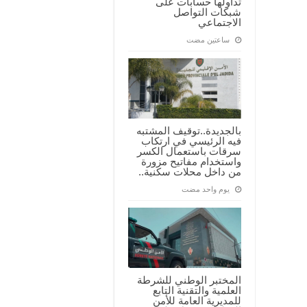
تداولها حسابات على
شبكات التواصل
الاجتماعي
‏ساعتين مضت
بالجديدة..توقيف المشتبه
فيه الرئيسي في ارتكاب
سرقات باستعمال الكسر
واستخدام مفاتيح مزورة
من داخل محلات سكنية..
‏يوم واحد مضت
المختبر الوطني للشرطة
العلمية والتقنية التابع
للمديرية العامة للأمن