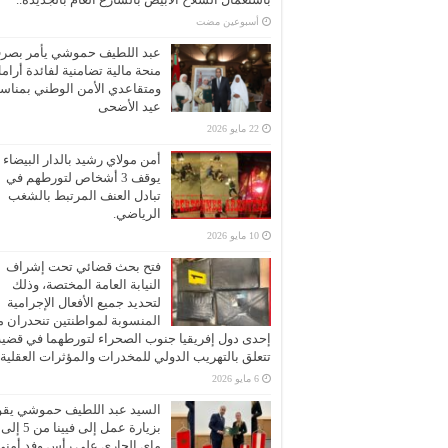
‏أسبوعين مضت
عبد اللطيف حموشي يأمر بصر
منحة مالية تضامنية لفائدة أرام
ومتقاعدي الأمن الوطني بمناسب
عيد الأضحى
22 مايو 2026
أمن مولاي رشيد بالدار البيضاء
يوقف 3 أشخاص لتورطهم في
تبادل العنف المرتبط بالشغب
الرياضي.
10 مايو 2026
فتح بحث قضائي تحت إشراف
النيابة العامة المختصة، وذلك
لتحديد جميع الأفعال الإجرامية
المنسوبة لمواطنتين تنحدران 
إحدى دول إفريقيا جنوب الصحراء لتورطهما في قضية
تتعلق بالتهريب الدولي للمخدرات والمؤثرات العقلية
6 مايو 2026
السيد عبد اللطيف حموشي يقو
ماي الجاري على رأس وفد أمني