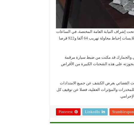
 تحت إشراف النيابة العامة المختصة، في الساعات
الأولى من صباح اليوم السبت 6 دجنبر الجاري، وذلك لتحديد ظروف وملابسات إحباط محاولة تهريب 64 ألفا و922 قرصا
ني والجمارك قد مكنت من ضبط سيارة مرقمة
بحوزته على هذه الشحنات الكبيرة من الأقراص
غ من العمر 42 سنة، لإجراءات البحث القضائي بغرض الكشف عن جميع الامتدادات
 للمخدرات والمؤثرات العقلية، فضلا عن توقيف كل
لإجرامي.
Pinterest
LinkedIn
Stumbleupon