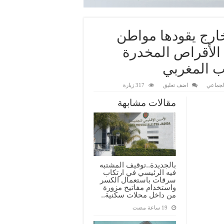
ارج يقودها مواطن
الأقراص المخدرة
ب المغربي
الجماعي
اضف تعليق
317 زيارة
مقالات مشابهة
بالجديدة..توقيف المشتبه
فيه الرئيسي في ارتكاب
سرقات باستعمال الكسر
واستخدام مفاتيح مزورة
من داخل محلات سكنية..