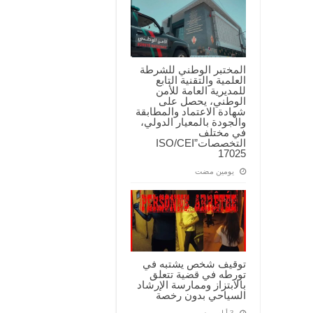
المختبر الوطني للشرطة
العلمية والتقنية التابع
للمديرية العامة للأمن
الوطني، يحصل على
شهادة الاعتماد والمطابقة
والجودة بالمعيار الدولي،
في مختلف
التخصصات”ISO/CEI
17025
‏يومين مضت
توقيف شخص يشتبه في
تورطه في قضية تتعلق
بالابتزاز وممارسة الإرشاد
السياحي بدون رخصة