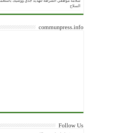
سلامة موظفي الشرطة لتهديد جدي ووشيك باستعما
السلاح
communpress.info
Follow Us