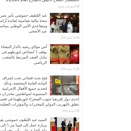
‏أسبوعين مضت
عبد اللطيف حموشي يأمر بصر
منحة مالية تضامنية لفائدة أرام
ومتقاعدي الأمن الوطني بمناسب
عيد الأضحى
22 مايو 2026
أمن مولاي رشيد بالدار البيضاء
يوقف 3 أشخاص لتورطهم في
تبادل العنف المرتبط بالشغب
الرياضي.
10 مايو 2026
فتح بحث قضائي تحت إشراف
النيابة العامة المختصة، وذلك
لتحديد جميع الأفعال الإجرامية
المنسوبة لمواطنتين تنحدران 
إحدى دول إفريقيا جنوب الصحراء لتورطهما في قضية
تتعلق بالتهريب الدولي للمخدرات والمؤثرات العقلية
6 مايو 2026
السيد عبد اللطيف حموشي يقو
ماي الجاري على رأس وفد أمني