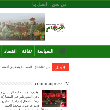
من نحن
اتصل بنا
السياسة
ثقافة
اقتصاد
الأخبار
هل “هاشتاغ” المطالبة بتخفيض أثمنة 
communpressTV
توقيف المشتبه فيه الرئيسي مع
باقي المتورطين في المشاركة
ارتكاب افعال إجرامية..، ظهروا
فديو يعرضون شخصا للعنف
باستعمال السلاح الأبيض بالشارع العام بالجديدة..