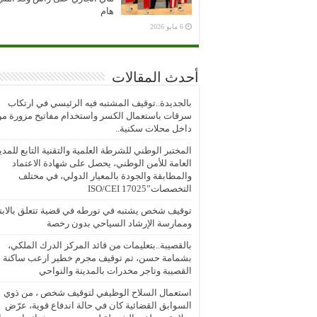
هام
6 مايو 2026
أحدث المقالات
بالجديدة..توقيف المشتبه فيه الرئيسي في ارتكاب
سرقات باستعمال الكسر واستخدام مفاتيح مزورة م
داخل محلات سكنية..
المختبر الوطني للشرطة العلمية والتقنية التابع للمدي
العامة للأمن الوطني، يحصل على شهادة الاعتماد
والمطابقة والجودة بالمعيار الدولي، في مختلف
التخصصات”ISO/CEI 17025
توقيف شخص يشتبه في تورطه في قضية تتعلق بالابتز
وممارسة الإرشاد السياحي بدون رخصة
بالقصيبة..بتعليمات من قائد المركز الدرك الملكي،
بشمامة حسن، تم توقيف مجرم خطير ارعب ساكنة
القصيبة وتاجر مخدرات بالمدينة والنواحي
استعمال السلاح الوظيفي لتوقيف شخص ، من ذوي
السوابق القضائية كان في حالة اندفاع قوية، عرّض