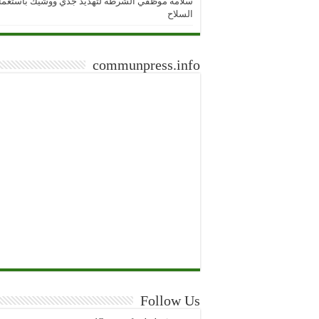
سلامة موظفي الشرطة لتهديد جدي ووشيك باستعما
السلاح
communpress.info
Follow Us