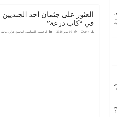
العثور على جثمان أحد الجنديين ا
ف
ل
في “كاب درعة”
ة
Zwawi
10 مايو 2026
الرئيسية
,
السياسة
,
المجتمع
,
دولي
,
مجلة ا
من
م
بزيارة عمل إلى فيينا من 5 إلى 7