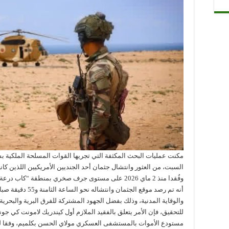
مكنت عمليات البحث المكثفة التي تجريها القوات المسلحة الملكية 
وفُقدا منذ 2 ماي 2026 على مستوى جرف صخري بمنطقة “كاب
أنه تم رصد موقع الجث
والوقاية المدنية، وذلك بفضل الجهود المشتركة للفرق البرية والبحرية 
للتحقيق، فإن الأمر يتعلق بالفقيد الملازم أول كيندريك لامونت كي جو
مستودع الأموات بالمستشفى العسكري مولاي الحسن بكلميم، وفقا لل