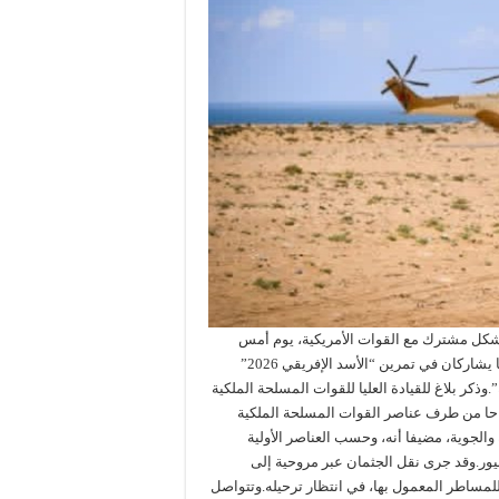
بشكل مشترك مع القوات الأمريكية، يوم أمس
السبت، من العثور وانتشال جثمان أحد الجنديين الأمريكيين اللذين كانا يشاركان في تمرين “الأسد الإفريقي 2026”
 درعة”.وذكر بلاغ للقيادة العليا للقوات المسلحة الملكية
مان وانتشاله نحو الساعة الثامنة و55 دقيقة صباحا من طرف عناصر القوات المسلحة الملكية
والجوية، مضيفا أنه، وحسب العناصر الأولية
نيور.وقد جرى نقل الجثمان عبر مروحية إلى
مساطر المعمول بها، في انتظار ترحيله.وتتواصل