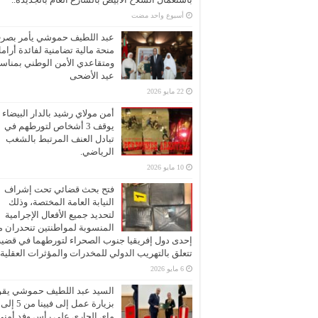
‏أسبوع واحد مضت
عبد اللطيف حموشي يأمر بصر
منحة مالية تضامنية لفائدة أرام
ومتقاعدي الأمن الوطني بمناسب
عيد الأضحى
22 مايو 2026
أمن مولاي رشيد بالدار البيضاء
يوقف 3 أشخاص لتورطهم في
تبادل العنف المرتبط بالشغب
الرياضي.
10 مايو 2026
فتح بحث قضائي تحت إشراف
النيابة العامة المختصة، وذلك
لتحديد جميع الأفعال الإجرامية
المنسوبة لمواطنتين تنحدران 
إحدى دول إفريقيا جنوب الصحراء لتورطهما في قضية
تتعلق بالتهريب الدولي للمخدرات والمؤثرات العقلية
6 مايو 2026
السيد عبد اللطيف حموشي يقو
ماي الجاري على رأس وفد أمني