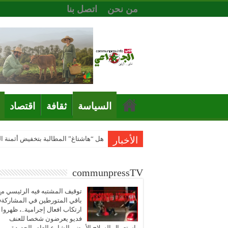
من نحن
اتصل بنا
السياسة
ثقافة
اقتصاد
الأخبار
هل “هاشتاغ” المطالبة بتخفيض أثمنة 
communpressTV
توقيف المشتبه فيه الرئيسي مع
باقي المتورطين في المشاركة
ارتكاب افعال إجرامية..، ظهروا
فديو يعرضون شخصا للعنف
باستعمال السلاح الأبيض بالشارع العام بالجديدة..