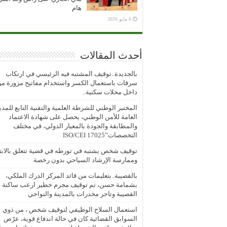
هام
6 مايو 2026
أحدث المقالات
بالجديدة..توقيف المشتبه فيه الرئيسي في ارتكاب
سرقات باستعمال الكسر واستخدام مفاتيح مزورة م
داخل محلات سكنية..
المختبر الوطني للشرطة العلمية والتقنية التابع للمدي
العامة للأمن الوطني، يحصل على شهادة الاعتماد
والمطابقة والجودة بالمعيار الدولي، في مختلف
التخصصات”ISO/CEI 17025
توقيف شخص يشتبه في تورطه في قضية تتعلق بالابتز
وممارسة الإرشاد السياحي بدون رخصة
بالقصيبة..بتعليمات من قائد المركز الدرك الملكي،
بشمامة حسن، تم توقيف مجرم خطير ارعب ساكنة
القصيبة وتاجر مخدرات بالمدينة والنواحي
استعمال السلاح الوظيفي لتوقيف شخص ، من ذوي
السوابق القضائية كان في حالة اندفاع قوية، عرّض