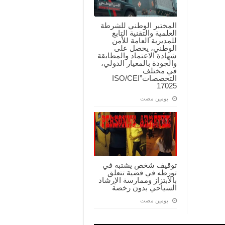
المختبر الوطني للشرطة
العلمية والتقنية التابع
للمديرية العامة للأمن
الوطني، يحصل على
شهادة الاعتماد والمطابقة
والجودة بالمعيار الدولي،
في مختلف
التخصصات”ISO/CEI
17025
‏يومين مضت
توقيف شخص يشتبه في
تورطه في قضية تتعلق
بالابتزاز وممارسة الإرشاد
السياحي بدون رخصة
‏يومين مضت