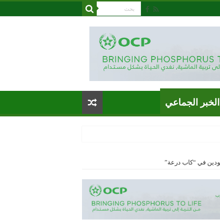
الخبر الجماعي
قودين في “كاب درعة”