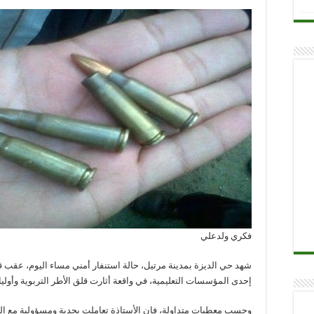
فكري ولدعلي
شهد حي الديزة بمدينة مرتيل، حالة استنفار أمني مساء اليوم، عقب ق
إحدى المؤسسات التعليمية، في واقعة أثارت قلق الأطر التربوية وأولياء
وحسب معطيات متداولة، فإن الأستاذة تعاملت بجدية ومسؤولية مع ا