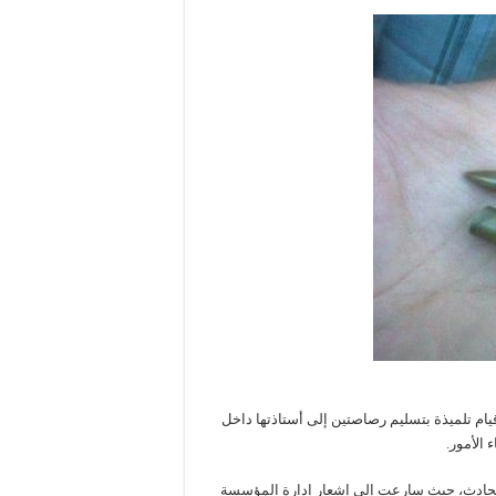
يام تلميذة بتسليم رصاصتين إلى أستاذتها داخل
 الأمور.
لحادث، حيث سارعت إلى إشعار إدارة المؤسسة