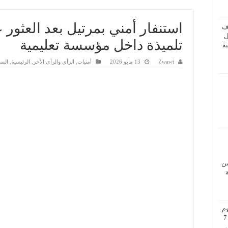
استنفار أمني بمرتيل بعد العثور
ف
ل
تلميذة داخل مؤسسة تعليمية
ة
Zwawi
13 مايو 2026
أمنيات
,
الرأي والرأي الآخر
,
الرئيسية
,
السي
من
م
بزيارة عمل إلى فيينا من 5 إلى 7