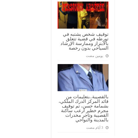
توقيف شخص يشتبه في
تورطه في قضية تتعلق
بالابتزاز وممارسة الإرشاد
السياحي بدون رخصة
‏يومين مضت
بالقصيبة..بتعليمات من
قائد المركز الدرك الملكي،
بشمامة حسن، تم توقيف
مجرم خطير ارعب ساكنة
القصيبة وتاجر مخدرات
بالمدينة والنواحي