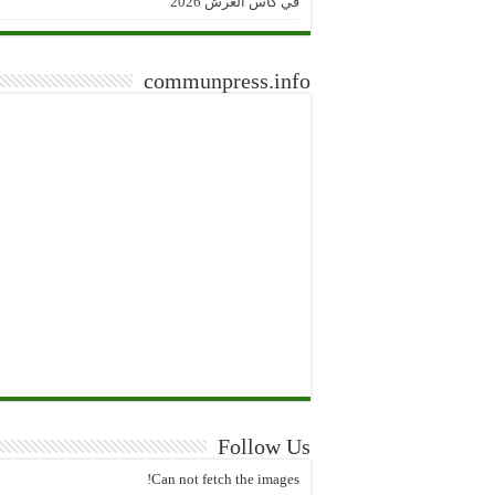
في كأس العرش 2026
communpress.info
Follow Us
Can not fetch the images!