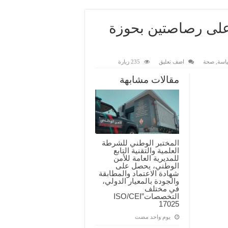
 على رصاصتين بحوزة
اسة
,
صحة
اضف تعليق
235 زيارة
مقالات مشابهة
المختبر الوطني للشرطة
العلمية والتقنية التابع
للمديرية العامة للأمن
الوطني، يحصل على
شهادة الاعتماد والمطابقة
والجودة بالمعيار الدولي،
في مختلف
التخصصات”ISO/CEI
17025
‏يوم واحد مضت