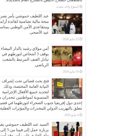
‏أسبوع واحد مضت
عبد اللطيف حموشي يأمر بصر
منحة مالية تضامنية لفائدة أرام
ومتقاعدي الأمن الوطني بمناسب
عيد الأضحى
22 مايو 2026
أمن مولاي رشيد بالدار البيضاء
يوقف 3 أشخاص لتورطهم في
تبادل العنف المرتبط بالشغب
الرياضي.
10 مايو 2026
فتح بحث قضائي تحت إشراف
النيابة العامة المختصة، وذلك
لتحديد جميع الأفعال الإجرامية
المنسوبة لمواطنتين تنحدران 
إحدى دول إفريقيا جنوب الصحراء لتورطهما في قضية
تتعلق بالتهريب الدولي للمخدرات والمؤثرات العقلية
6 مايو 2026
السيد عبد اللطيف حموشي يقو
ماي الجاري على رأس وفد أمني