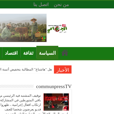
من نحن
اتصل بنا
السياسة
ثقافة
اقتصاد
الأخبار
هل “هاشتاغ” المطالبة بتخفيض أثمنة 
communpressTV
توقيف المشتبه فيه الرئيسي مع
باقي المتورطين في المشاركة
ارتكاب افعال إجرامية..، ظهروا
فديو يعرضون شخصا للعنف
باستعمال السلاح الأبيض بالشارع العام بالجديدة..