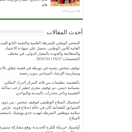
هام
6 مايو 2026
أحدث المقالات
المختبر الوطني للشرطة العلمية والتقنية التابع للمدي
العامة للأمن الوطني، يحصل على شهادة الاعتماد
والمطابقة والجودة بالمعيار الدولي، في مختلف
التخصصات”ISO/CEI 17025
توقيف شخص يشتبه في تورطه في قضية تتعلق بالابتز
وممارسة الإرشاد السياحي بدون رخصة
بالقصيبة..بتعليمات من قائد المركز الدرك الملكي،
بشمامة حسن، تم توقيف مجرم خطير ارعب ساكنة
القصيبة وتاجر مخدرات بالمدينة والنواحي
استعمال السلاح الوظيفي لتوقيف شخص ، من ذوي
السوابق القضائية كان في حالة اندفاع قوية، عرّض
سلامة موظفي الشرطة لتهديد جدي ووشيك باستعما
السلاح
أولمبيك خريبكة للكرة الحديدية يوقع مشاركة متميزة