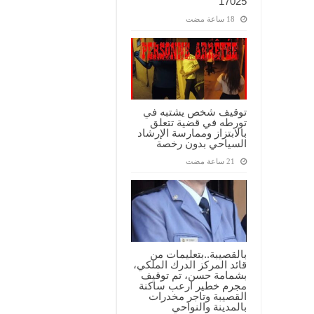
17025
توقيف شخص يشتبه في
تورطه في قضية تتعلق
بالابتزاز وممارسة الإرشاد
السياحي بدون رخصة
بالقصيبة..بتعليمات من
قائد المركز الدرك الملكي،
بشمامة حسن، تم توقيف
مجرم خطير ارعب ساكنة
القصيبة وتاجر مخدرات
بالمدينة والنواحي