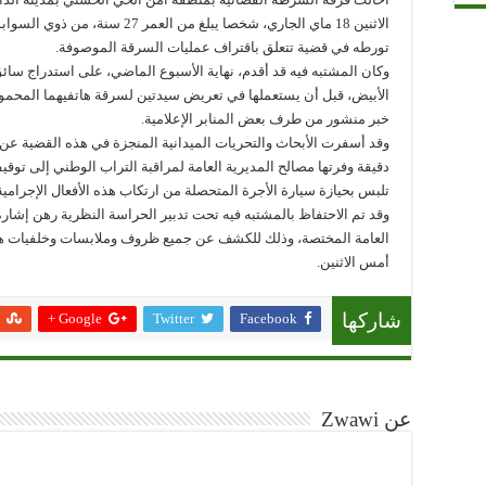
الاثنين 18 ماي الجاري، شخصا يبلغ م
تورطه في قضية تتعلق باقتراف عمليات السرقة الموصوفة.
وكان المشتبه فيه قد أقدم، نهاية الأسبوع الماضي، على استدراج سائ
الأبيض، قبل أن يستعملها في تعريض سيدتين لسرقة هاتفيهما المحمو
خبر منشور من طرف بعض المنابر الإعلامية.
وقد أسفرت الأبحاث والتحريات الميدانية المنجزة في هذه القضية عن 
دقيقة وفرتها مصالح المديرية العامة لمراقبة التراب الوطني إلى توق
تلبس بحيازة سيارة الأجرة المتحصلة من ارتكاب هذه الأفعال الإجرامية
وقد تم الاحتفاظ بالمشتبه فيه تحت تدبير الحراسة النظرية رهن إشا
العامة المختصة، وذلك للكشف عن جميع ظروف وملابسات وخلفيات هذه 
أمس الاثنين.
Google +
Twitter
Facebook
شاركها
عن Zwawi