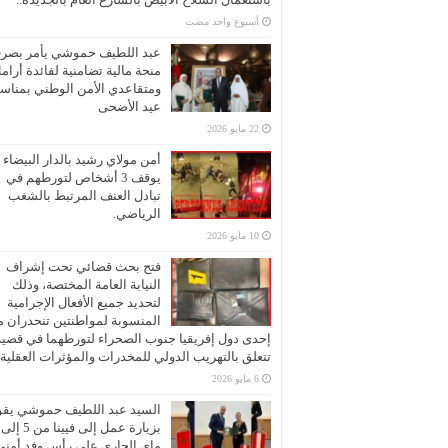
‏أسبوع واحد مضت
عبد اللطيف حموشي يأمر بصر
منحة مالية تضامنية لفائدة أرام
ومتقاعدي الأمن الوطني بمناسب
عيد الأضحى
22 مايو 2026
أمن مولاي رشيد بالدار البيضاء
يوقف 3 أشخاص لتورطهم في
تبادل العنف المرتبط بالشغب
الرياضي.
10 مايو 2026
فتح بحث قضائي تحت إشراف
النيابة العامة المختصة، وذلك
لتحديد جميع الأفعال الإجرامية
المنسوبة لمواطنتين تنحدران 
إحدى دول إفريقيا جنوب الصحراء لتورطهما في قضية
تتعلق بالتهريب الدولي للمخدرات والمؤثرات العقلية
6 مايو 2026
السيد عبد اللطيف حموشي يقو
ماي الجاري على رأس وفد أمني