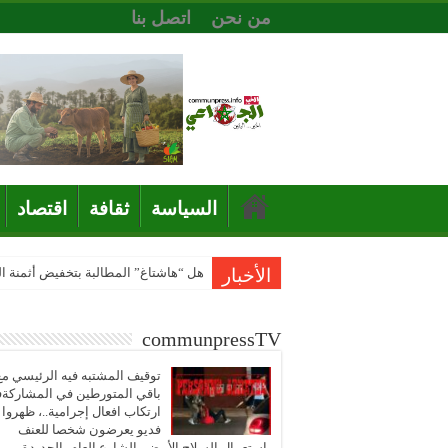
من نحن
اتصل بنا
السياسة
ثقافة
اقتصاد
الأخبار
هل “هاشتاغ” المطالبة بتخفيض أثمنة 
communpressTV
توقيف المشتبه فيه الرئيسي مع
باقي المتورطين في المشاركة
ارتكاب افعال إجرامية..، ظهروا
فديو يعرضون شخصا للعنف
باستعمال السلاح الأبيض بالشارع العام بالجديدة..