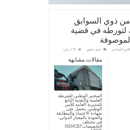
 من ذوي السوابق
 لتورطه في قضية
الموصوفة
لخبر الجماعي
اضف تعليق
178 زيارة
مقالات مشابهة
المختبر الوطني للشرطة
العلمية والتقنية التابع
للمديرية العامة للأمن
الوطني، يحصل على
شهادة الاعتماد والمطابقة
والجودة بالمعيار الدولي،
في مختلف
التخصصات”ISO/CEI