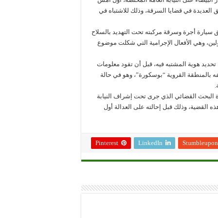
ن العمر 27 سنة، من ذوي السوابق العديدة في قضايا السرقة، وذلك للاشتباه في
ق سيارة أجرة وسرقة مركبته تحت التهديد بالسلاح
لين، وهي الأفعال الإجرامية التي شكلت موضوع
تحديد هوية المشتبه فيه، قبل أن تقود معلومات
يفه بالمنطقة القروية “بوسكورة”، وهو في حالة
.
رة البحث القضائي الذي جرى تحت إشراف النيابة
القضية، وذلك قبل إحالته على العدالة أول
Pinterest
LinkedIn
Stumbleupon