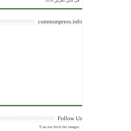
في كأس العرش 2026
communpress.info
Follow Us
Can not fetch the images!