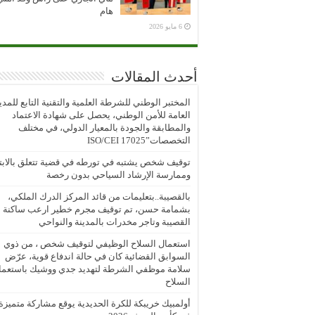
هام
6 مايو 2026
أحدث المقالات
المختبر الوطني للشرطة العلمية والتقنية التابع للمدي
العامة للأمن الوطني، يحصل على شهادة الاعتماد
والمطابقة والجودة بالمعيار الدولي، في مختلف
التخصصات”ISO/CEI 17025
توقيف شخص يشتبه في تورطه في قضية تتعلق بالابتز
وممارسة الإرشاد السياحي بدون رخصة
بالقصيبة..بتعليمات من قائد المركز الدرك الملكي،
بشمامة حسن، تم توقيف مجرم خطير ارعب ساكنة
القصيبة وتاجر مخدرات بالمدينة والنواحي
استعمال السلاح الوظيفي لتوقيف شخص ، من ذوي
السوابق القضائية كان في حالة اندفاع قوية، عرّض
سلامة موظفي الشرطة لتهديد جدي ووشيك باستعما
السلاح
أولمبيك خريبكة للكرة الحديدية يوقع مشاركة متميزة