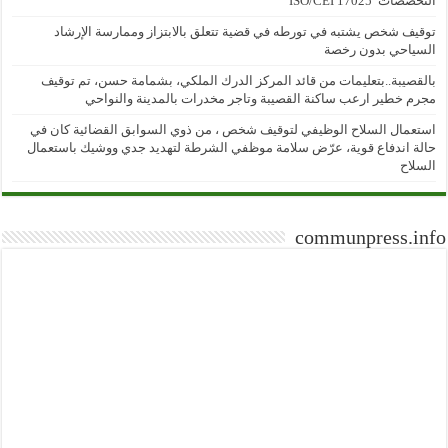
التخصصات”ISO/CEI 17025
توقيف شخص يشتبه في تورطه في قضية تتعلق بالابتزاز وممارسة الإرشاد
السياحي بدون رخصة
بالقصيبة..بتعليمات من قائد المركز الدرك الملكي، بشمامة حسن، تم توقيف
مجرم خطير ارعب ساكنة القصيبة وتاجر مخدرات بالمدينة والنواحي
استعمال السلاح الوظيفي لتوقيف شخص ، من ذوي السوابق القضائية كان في
حالة اندفاع قوية، عرّض سلامة موظفي الشرطة لتهديد جدي ووشيك باستعمال
السلاح
communpress.info