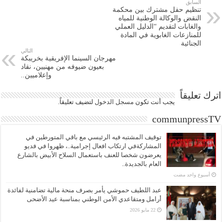
السابق
تنظيم حفل مشترك بين محكمة
النقض والوكالة الوطنية للمياه
والغابات لتقديم “الدليل العملي
للمنازعات الغابوية في المادة
الجنائية
التالي
مهرجان السينما الإفريقية بخريبكة
بعيون ضيوفه من مهنيين، نقاد
وإعلاميين..
اترك تعليقاً
يجب أنت تكون
مسجل الدخول
لتضيف تعليقاً.
communpressTV
توقيف المشتبه فيه الرئيسي مع باقي المتورطين في
المشاركةفي ارتكاب افعال إجرامية..، ظهروا في فديو
يعرضون شخصا للعنف باستعمال السلاح الأبيض بالشارع
العام بالجديدة..
‏أسبوع واحد مضت
عبد اللطيف حموشي يأمر بصرف منحة مالية تضامنية لفائدة
أرامل ومتقاعدي الأمن الوطني بمناسبة عيد الأضحى
22 مايو 2026