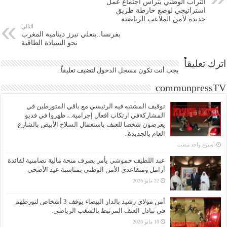
التراب الوطني يترأس اجتماع عمل
استراتيجي لوضع خارطة طريق
جديدة لأمن الملاعب الرياضية
التالي
بفرنسا..بنعلي تبرز دينامية المغرب
نحو السيادة الطاقية
اترك تعليقاً
يجب أنت تكون
مسجل الدخول
لتضيف تعليقاً.
communpressTV
توقيف المشتبه فيه الرئيسي مع باقي المتورطين في
المشاركةفي ارتكاب افعال إجرامية..، ظهروا في فديو
يعرضون شخصا للعنف باستعمال السلاح الأبيض بالشارع
العام بالجديدة..
‏أسبوع واحد مضت
عبد اللطيف حموشي يأمر بصرف منحة مالية تضامنية لفائدة
أرامل ومتقاعدي الأمن الوطني بمناسبة عيد الأضحى
22 مايو 2026
أمن مولاي رشيد بالدار البيضاء يوقف 3 أشخاص لتورطهم
في تبادل العنف المرتبط بالشغب الرياضي.
10 مايو 2026