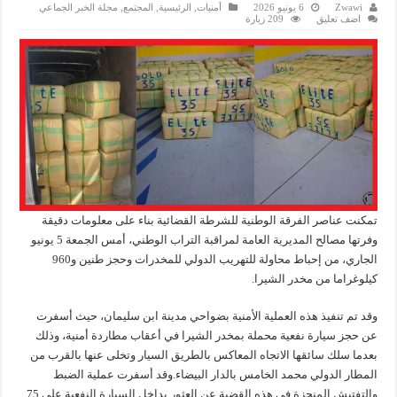
Zwawi
6 يونيو 2026
أمنيات
,
الرئيسية
,
المجتمع
,
مجلة الخبر الجماعي
اضف تعليق
209 زيارة
تمكنت عناصر الفرقة الوطنية للشرطة القضائية بناء على معلومات دقيقة
وفرتها مصالح المديرية العامة لمراقبة التراب الوطني، أمس الجمعة 5 يونيو
الجاري، من إحباط محاولة للتهريب الدولي للمخدرات وحجز طنين و960
كيلوغراما من مخدر الشيرا.
وقد تم تنفيذ هذه العملية الأمنية بضواحي مدينة ابن سليمان، حيث أسفرت
عن حجز سيارة نفعية محملة بمخدر الشيرا في أعقاب مطاردة أمنية، وذلك
بعدما سلك سائقها الاتجاه المعاكس بالطريق السيار وتخلى عنها بالقرب من
المطار الدولي محمد الخامس بالدار البيضاء.وقد أسفرت عملية الضبط
والتفتيش المنجزة في هذه القضية عن العثور بداخل السيارة النفعية على 75