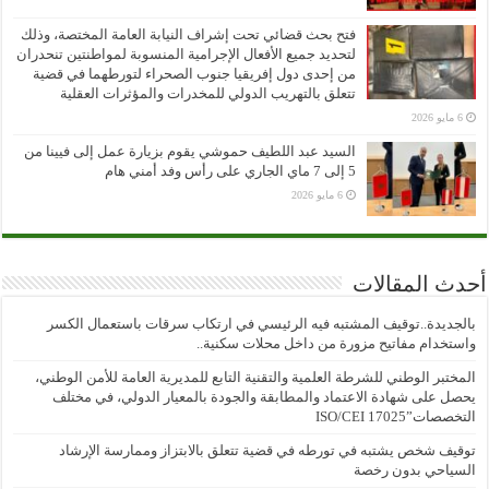
فتح بحث قضائي تحت إشراف النيابة العامة المختصة، وذلك
لتحديد جميع الأفعال الإجرامية المنسوبة لمواطنتين تنحدران
من إحدى دول إفريقيا جنوب الصحراء لتورطهما في قضية
تتعلق بالتهريب الدولي للمخدرات والمؤثرات العقلية
6 مايو 2026
السيد عبد اللطيف حموشي يقوم بزيارة عمل إلى فيينا من
5 إلى 7 ماي الجاري على رأس وفد أمني هام
6 مايو 2026
أحدث المقالات
بالجديدة..توقيف المشتبه فيه الرئيسي في ارتكاب سرقات باستعمال الكسر
واستخدام مفاتيح مزورة من داخل محلات سكنية..
المختبر الوطني للشرطة العلمية والتقنية التابع للمديرية العامة للأمن الوطني،
يحصل على شهادة الاعتماد والمطابقة والجودة بالمعيار الدولي، في مختلف
التخصصات”ISO/CEI 17025
توقيف شخص يشتبه في تورطه في قضية تتعلق بالابتزاز وممارسة الإرشاد
السياحي بدون رخصة