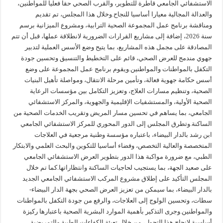
الاستشفائي الجامعي قاطرة للتطوير، والقرب الصحي حقا فعليا للمواطنين،
والعدالة المجالية معيارا أساسيا للنجاح.وخلال هذا المجلس، تم تقديم
ومناقشة برنامج عمل المجموعة الصحية الترابية، ومشروع الميزانية برسم
سنة 2026، إضافة إلى مشاريع القرارات الضرورية لانطلاقة عملها، قبل أن تتم
المصادقة على مجمل هذه المشاريع، بما يتيح وضع الأسس العملية لتدبير
جهوي مندمج للعرض الصحي، قائم على التخطيط والتنسيق وتحسين جودة
التكفل بالمواطنات والمواطنين.ويقوم برنامج عمل المجموعة على وضع
أسس حكامة جهوية فعالة، وتأمين مرحلة الانتقال، ومواصلة تأهيل البنيات
الصحية، وتنظيم مسارات العلاج، وتعزيز التكامل بين مؤسسات الرعاية
الصحية الأولية، والمستشفيات الإقليمية والجهوية، والمركز الاستشفائي
الجامعي، بما يساهم في تحسين مسار المريض وتقريب الخدمات الصحية من
الساكنة.وتطرق المجلس إلى الدور المحوري للمركز الاستشفائي الجامعي
ابن رشد بالدار البيضاء، باعتباره مؤسسة وطنية مرجعية في العلاجات
المتخصصة والعالية التخصص، وفضاء أساسيا للتكوين والبحث العلمي والابتكار
الطبي، مع ضرورة مواكبة هذا الدور بتطوير العرض الاستشفائي الجامعي
على صعيد الجهة، بما يستجيب لحاجيات الساكنة وانتظاراتها.كما تم خلال
المجلس التأكيد على إطلاق مشروع المركب الاستشفائي الجامعي الجديد
بالدار البيضاء، بما سيمكن من تعزيز العرض الصحي بجهة الدار البيضاء-
سطات، وتحسين الولوج إلى العلاجات، والرفع من جودة التكفل بالمواطنات
والمواطنين.وجرى التذكير بأهمية الموارد البشرية الصحية باعتبارها ركيزة
أساسية لإنجاح هذا التحول، من خلال تعبئة الكفاءات الطبية والتمريضية