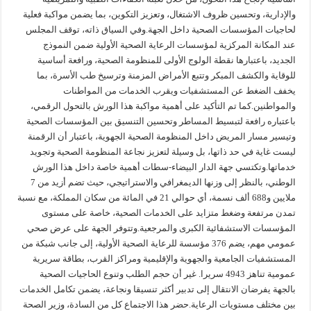
والإدارية، وتحسين ظروف الاشتغال، وتعزيز التكوين، بما يضمن مواكبة فعلية
لحاجيات المؤسسات الصحية داخل الجهة.وفي السياق ذاته، توقف المجلس
عند المكانة المركزية لمؤسسات الرعاية الصحية الأولية ضمن النموذج
الجديد، باعتبارها نقطة الولوج الأولى للمنظومة الصحية، ورافعة أساسية
للوقاية والكشف المبكر وتتبع الأمراض المزمنة وترسيخ طب الأسرة، بما
يخفف الضغط عن المستشفيات ويقرب الخدمات من المواطنات
والمواطنين.كما تم التأكيد على أهمية مواكبة هذا الورش بالتحول الرقمي،
باعتباره رافعة لتبسيط المساطر وتحسين التنسيق بين المؤسسات الصحية
وتيسير مسار المريض داخل المنظومة الصحية الجهوية، باعتبار أن الرقمنة
ليست غاية في حد ذاتها، بل وسيلة لتعزيز نجاعة المنظومة الصحية وتجويد
خدماتها.وتكتسي جهة الدار البيضاء-سطات أهمية خاصة داخل هذا الورش
الوطني، بالنظر إلى وزنها الديمغرافي والاستراتيجي، حيث تضم أزيد من 7
ملايين و688 ألف نسمة، أي حوالي 21 في المائة من سكان المملكة، مع نسبة
تمدن مرتفعة وضغط متزايد على الخدمات الصحية، خاصة على مستوى
المؤسسات الاستشفائية الكبرى والمرجعية.وتتوفر الجهة على عرض صحي
عمومي مهم، يضم 376 مؤسسة للرعاية الصحية الأولية، إلى جانب شبكة من
المستشفيات الجامعية والجهوية والإقليمية ومراكز القرب، بطاقة سريرية
عمومية تناهز 4943 سريرا. غير أن حجم الطلب وتنوع الحاجيات الصحية
بالجهة يفرضان الانتقال إلى تدبير أكثر تنسيقا ونجاعة، يضمن تكامل الخدمات
بين مختلف مستويات الرعاية.حضر هذا الاجتماع كل من السادة، وزير الصحة