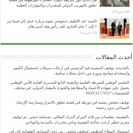
تتعلق بالتهريب الدولي للمخدرات والمؤثرات العقلية
6 مايو 2026
السيد عبد اللطيف حموشي يقوم بزيارة عمل إلى فيينا من
5 إلى 7 ماي الجاري على رأس وفد أمني هام
6 مايو 2026
أحدث المقالات
بالجديدة..توقيف المشتبه فيه الرئيسي في ارتكاب سرقات باستعمال الكسر
واستخدام مفاتيح مزورة من داخل محلات سكنية..
المختبر الوطني للشرطة العلمية والتقنية التابع للمديرية العامة للأمن الوطني،
يحصل على شهادة الاعتماد والمطابقة والجودة بالمعيار الدولي، في مختلف
التخصصات”ISO/CEI 17025
توقيف شخص يشتبه في تورطه في قضية تتعلق بالابتزاز وممارسة الإرشاد
السياحي بدون رخصة
بالقصيبة..بتعليمات من قائد المركز الدرك الملكي، بشمامة حسن، تم توقيف
مجرم خطير ارعب ساكنة القصيبة وتاجر مخدرات بالمدينة والنواحي
استعمال السلاح الوظيفي لتوقيف شخص ، من ذوي السوابق القضائية كان في