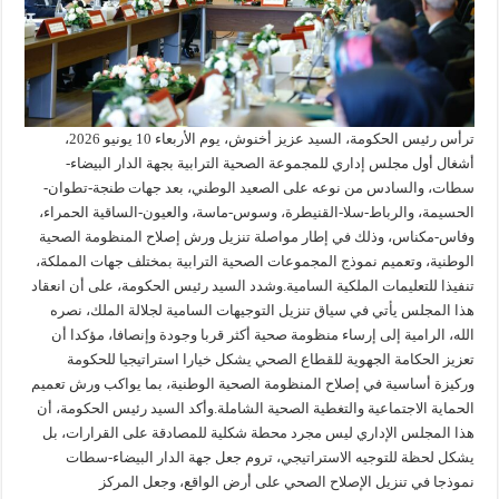
ترأس رئيس الحكومة، السيد عزيز أخنوش، يوم الأربعاء 10 يونيو 2026،
أشغال أول مجلس إداري للمجموعة الصحية الترابية بجهة الدار البيضاء-
سطات، والسادس من نوعه على الصعيد الوطني، بعد جهات طنجة-تطوان-
الحسيمة، والرباط-سلا-القنيطرة، وسوس-ماسة، والعيون-الساقية الحمراء،
وفاس-مكناس، وذلك في إطار مواصلة تنزيل ورش إصلاح المنظومة الصحية
الوطنية، وتعميم نموذج المجموعات الصحية الترابية بمختلف جهات المملكة،
تنفيذا للتعليمات الملكية السامية.وشدد السيد رئيس الحكومة، على أن انعقاد
هذا المجلس يأتي في سياق تنزيل التوجيهات السامية لجلالة الملك، نصره
الله، الرامية إلى إرساء منظومة صحية أكثر قربا وجودة وإنصافا، مؤكدا أن
تعزيز الحكامة الجهوية للقطاع الصحي يشكل خيارا استراتيجيا للحكومة
وركيزة أساسية في إصلاح المنظومة الصحية الوطنية، بما يواكب ورش تعميم
الحماية الاجتماعية والتغطية الصحية الشاملة.وأكد السيد رئيس الحكومة، أن
هذا المجلس الإداري ليس مجرد محطة شكلية للمصادقة على القرارات، بل
يشكل لحظة للتوجيه الاستراتيجي، تروم جعل جهة الدار البيضاء-سطات
نموذجا في تنزيل الإصلاح الصحي على أرض الواقع، وجعل المركز