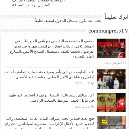
البرتغالية تُوقّعان اتفاق الاعتراف
المتبادل برخص السياقة
اترك تعليقاً
يجب أنت تكون
مسجل الدخول
لتضيف تعليقاً.
communpressTV
توقيف المشتبه فيه الرئيسي مع باقي المتورطين في
المشاركةفي ارتكاب افعال إجرامية..، ظهروا في فديو
يعرضون شخصا للعنف باستعمال السلاح الأبيض بالشارع
العام بالجديدة..
‏أسبوعين مضت
عبد اللطيف حموشي يأمر بصرف منحة مالية تضامنية لفائدة
أرامل ومتقاعدي الأمن الوطني بمناسبة عيد الأضحى
22 مايو 2026
أمن مولاي رشيد بالدار البيضاء يوقف 3 أشخاص لتورطهم
في تبادل العنف المرتبط بالشغب الرياضي.
10 مايو 2026
فتح بحث قضائي تحت إشراف النيابة العامة المختصة، وذلك
لتحديد جميع الأفعال الإجرامية المنسوبة لمواطنتين تنحدران
من إحدى دول إفريقيا جنوب الصحراء لتورطهما في قضية