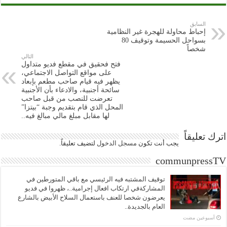
السابق
إحباط محاولة للهجرة غير النظامية
بسواحل الحسيمة وتوقيف 80
شخصاً
التالي
فتح فحقيق في مقطع فديو متداول
على مواقع التواصل الاجتماعي،
يظهر فيه قيام صاحب مطعم بإبعاد
سائحة أجنبية، والادعاء بأن الأجنبية
تعرضت للنصب من قبل صاحب
المحل الذي قام بتقديم وجبة “بيتزا”
لها مقابل مبلغ مالي مبالغ فيه..
اترك تعليقاً
يجب أنت تكون
مسجل الدخول
لتضيف تعليقاً.
communpressTV
توقيف المشتبه فيه الرئيسي مع باقي المتورطين في
المشاركةفي ارتكاب افعال إجرامية..، ظهروا في فديو
يعرضون شخصا للعنف باستعمال السلاح الأبيض بالشارع
العام بالجديدة..
‏أسبوعين مضت