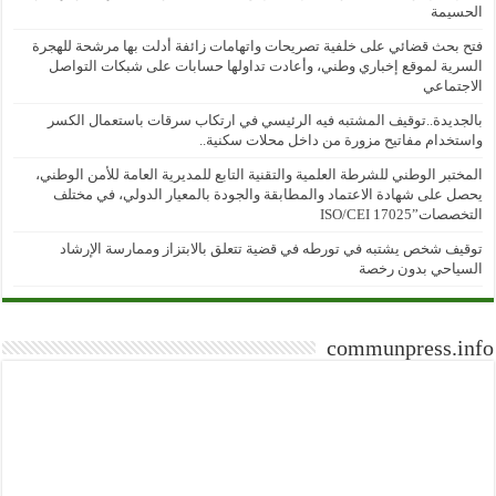
الحسيمة
فتح بحث قضائي على خلفية تصريحات واتهامات زائفة أدلت بها مرشحة للهجرة
السرية لموقع إخباري وطني، وأعادت تداولها حسابات على شبكات التواصل
الاجتماعي
بالجديدة..توقيف المشتبه فيه الرئيسي في ارتكاب سرقات باستعمال الكسر
واستخدام مفاتيح مزورة من داخل محلات سكنية..
المختبر الوطني للشرطة العلمية والتقنية التابع للمديرية العامة للأمن الوطني،
يحصل على شهادة الاعتماد والمطابقة والجودة بالمعيار الدولي، في مختلف
التخصصات”ISO/CEI 17025
توقيف شخص يشتبه في تورطه في قضية تتعلق بالابتزاز وممارسة الإرشاد
السياحي بدون رخصة
communpress.info