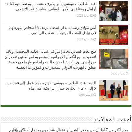
عبد اللطيف حموشي يأمر بصرف منحة مالية تضامنية لفائدة
أرامل ومتقاعدي الأمن الوطني بمناسبة عيد الأضحى
22 مايو 2026
أمن مولاي رشيد بالدار البيضاء يوقف 3 أشخاص لتورطهم
في تبادل العنف المرتبط بالشغب الرياضي.
10 مايو 2026
فتح بحث قضائي تحت إشراف النيابة العامة المختصة، وذلك
لتحديد جميع الأفعال الإجرامية المنسوبة لمواطنتين تنحدران
من إحدى دول إفريقيا جنوب الصحراء لتورطهما في قضية
تتعلق بالتهريب الدولي للمخدرات والمؤثرات العقلية
6 مايو 2026
السيد عبد اللطيف حموشي يقوم بزيارة عمل إلى فيينا من
5 إلى 7 ماي الجاري على رأس وفد أمني هام
6 مايو 2026
أحدث المقالات
حجز أكثر من 7 أطنان من مخدر الشيرا واعتقال شخصين بمدخل إساكن بإقليم