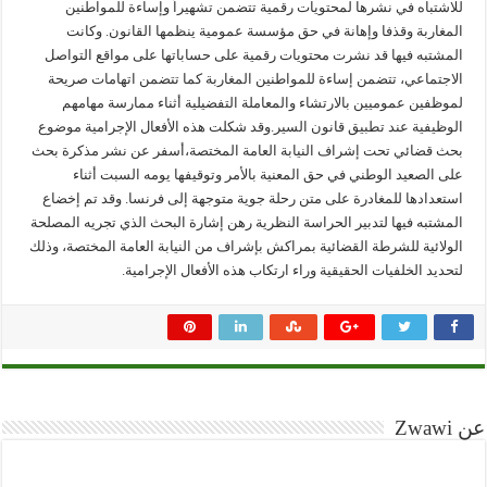
للاشتباه في نشرها لمحتويات رقمية تتضمن تشهيراً وإساءة للمواطنين
المغاربة وقذفا وإهانة في حق مؤسسة عمومية ينظمها القانون. وكانت
المشتبه فيها قد نشرت محتويات رقمية على حساباتها على مواقع التواصل
الاجتماعي، تتضمن إساءة للمواطنين المغاربة كما تتضمن اتهامات صريحة
لموظفين عموميين بالارتشاء والمعاملة التفضيلية أثناء ممارسة مهامهم
الوظيفية عند تطبيق قانون السير.وقد شكلت هذه الأفعال الإجرامية موضوع
بحث قضائي تحت إشراف النيابة العامة المختصة،أسفر عن نشر مذكرة بحث
على الصعيد الوطني في حق المعنية بالأمر وتوقيفها يومه السبت أثناء
استعدادها للمغادرة على متن رحلة جوية متوجهة إلى فرنسا. وقد تم إخضاع
المشتبه فيها لتدبير الحراسة النظرية رهن إشارة البحث الذي تجريه المصلحة
الولائية للشرطة القضائية بمراكش بإشراف من النيابة العامة المختصة، وذلك
لتحديد الخلفيات الحقيقية وراء ارتكاب هذه الأفعال الإجرامية.
عن Zwawi