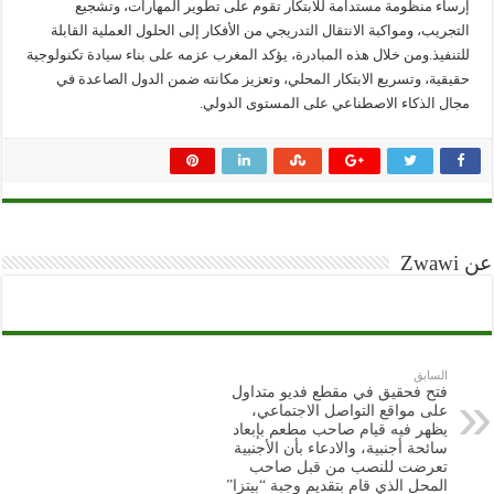
إرساء منظومة مستدامة للابتكار تقوم على تطوير المهارات، وتشجيع
التجريب، ومواكبة الانتقال التدريجي من الأفكار إلى الحلول العملية القابلة
للتنفيذ.ومن خلال هذه المبادرة، يؤكد المغرب عزمه على بناء سيادة تكنولوجية
حقيقية، وتسريع الابتكار المحلي، وتعزيز مكانته ضمن الدول الصاعدة في
مجال الذكاء الاصطناعي على المستوى الدولي.
عن Zwawi
السابق
فتح فحقيق في مقطع فديو متداول
على مواقع التواصل الاجتماعي،
يظهر فيه قيام صاحب مطعم بإبعاد
سائحة أجنبية، والادعاء بأن الأجنبية
تعرضت للنصب من قبل صاحب
المحل الذي قام بتقديم وجبة “بيتزا”