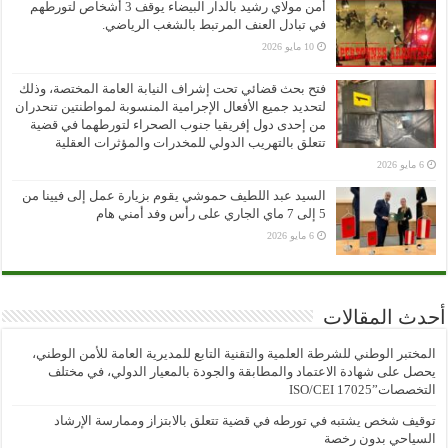
أمن مولاي رشيد بالدار البيضاء يوقف 3 أشخاص لتورطهم
في تبادل العنف المرتبط بالشغب الرياضي.
10 مايو 2026
فتح بحث قضائي تحت إشراف النيابة العامة المختصة، وذلك
لتحديد جميع الأفعال الإجرامية المنسوبة لمواطنتين تنحدران
من إحدى دول إفريقيا جنوب الصحراء لتورطهما في قضية
تتعلق بالتهريب الدولي للمخدرات والمؤثرات العقلية
6 مايو 2026
السيد عبد اللطيف حموشي يقوم بزيارة عمل إلى فيينا من
5 إلى 7 ماي الجاري على رأس وفد أمني هام
6 مايو 2026
أحدث المقالات
المختبر الوطني للشرطة العلمية والتقنية التابع للمديرية العامة للأمن الوطني،
يحصل على شهادة الاعتماد والمطابقة والجودة بالمعيار الدولي، في مختلف
التخصصات”ISO/CEI 17025
توقيف شخص يشتبه في تورطه في قضية تتعلق بالابتزاز وممارسة الإرشاد
السياحي بدون رخصة