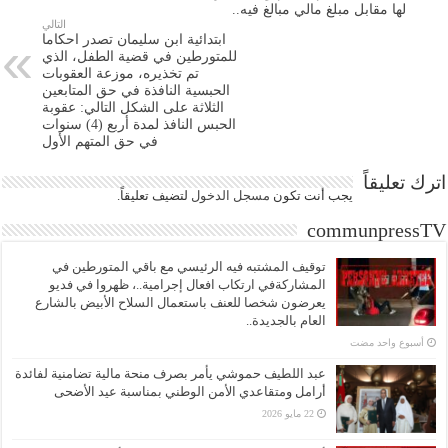
لها مقابل مبلغ مالي مبالغ فيه..
التالي
ابتدائية ابن سليمان تصدر احكاما
للمتورطين في قضية الطفل، الذي
تم تخذيره، موزعة العقوبات
الحبسية النافذة في حق المتابعين
الثلاثة على الشكل التالي: عقوبة
الحبس النافذ لمدة أربع (4) سنوات
في حق المتهم الأول
اترك تعليقاً
يجب أنت تكون
مسجل الدخول
لتضيف تعليقاً.
communpressTV
توقيف المشتبه فيه الرئيسي مع باقي المتورطين في
المشاركةفي ارتكاب افعال إجرامية..، ظهروا في فديو
يعرضون شخصا للعنف باستعمال السلاح الأبيض بالشارع
العام بالجديدة..
‏أسبوع واحد مضت
عبد اللطيف حموشي يأمر بصرف منحة مالية تضامنية لفائدة
أرامل ومتقاعدي الأمن الوطني بمناسبة عيد الأضحى
22 مايو 2026