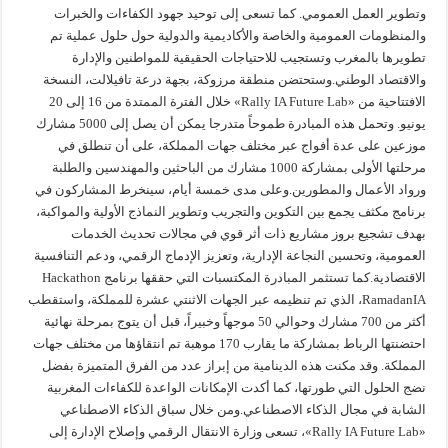
وتطوير العمل العمومي. كما تسعى إلى توحيد جهود الكفاءات والخبرات
والمنظومات العمومية والخاصة والأكاديمية والدولية حول حلول عملية تم
تطويرها بالمغرب وتستجيب للاحتياجات الحقيقية للمواطنين والإدارة
والاقتصاد الوطني.وستحتضن منطقة مرزوكة، بجهة درعة تافيلالت، النسخة
الافتتاحية من «Rally IA Future Lab» خلال الفترة الممتدة من 16 إلى 20
يونيو. وتحمل هذه المبادرة طموحاً متدرجا يمكن أن يصل إلى 5000 مشارك
موزعين على عدة أفواج عبر مختلف جهات المملكة، على أن تنطلق في
مرحلتها الأولى بمشاركة 1000 مشارك من الباحثين والمهندسين والطلبة
ورواد الأعمال والمطورين.وعلى مدى خمسة أيام، سينخرط المشاركون في
برنامج مكثف يجمع بين التكوين والتجريب وتطوير النماذج الأولية والمواكبة،
بهدف تشجيع بروز مشاريع ذات أثر قوي في مجالات تحديث الخدمات
العمومية، وتحسين النجاعة الإدارية، وتعزيز الإدماج الرقمي، ودعم التنافسية
الاقتصادية.كما تستثمر المبادرة المكتسبات التي حققها برنامج Hackathon
RamadanIA، الذي تم تنظيمه عبر الجهات الاثنتي عشرة للمملكة، واستقطب
أكثر من 700 مشارك وحوالي 50 موجهاً وخبيراً، قبل أن يتوج بمرحلة نهائية
احتضنتها الرباط بمشاركة ما يقارب 170 موهبة تم انتقاؤها من مختلف جهات
المملكة. وقد مكنت هذه الدينامية من إبراز عدد من الفرق المتميزة بفضل
نضج الحلول التي طورتها، كما أكدت الإمكانات الواعدة للكفاءات المغربية
الشابة في مجال الذكاء الاصطناعي.ومن خلال سباق الذكاء الاصطناعي
«Rally IA Future Lab»، تسعى وزارة الانتقال الرقمي وإصلاح الإدارة إلى