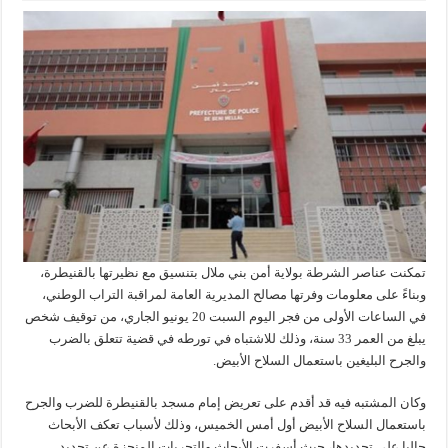
تمكنت عناصر الشرطة بولاية أمن بني ملال بتنسيق مع نظيرتها بالقنيطرة،
وبناءً على معلومات وفرتها مصالح المديرية العامة لمراقبة التراب الوطني،
في الساعات الأولى من فجر اليوم السبت 20 يونيو الجاري، من توقيف شخص
يبلغ من العمر 33 سنة، وذلك للاشتباه في تورطه في قضية تتعلق بالضرب
والجرح البليغين باستعمال السلاح الأبيض.
وكان المشتبه فيه قد أقدم على تعريض إمام مسجد بالقنيطرة للضرب والجرح
باستعمال السلاح الأبيض أول أمس الخميس، وذلك لأسباب تعكف الأبحاث
حاليا على تحديدها، حيث أسفرت الأبحاث والتحريات المنجزة عن تحديد