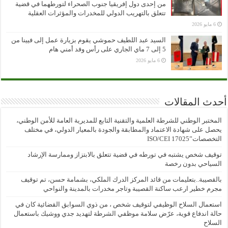
من إحدى دول إفريقيا جنوب الصحراء لتورطهما في قضية
تتعلق بالتهريب الدولي للمخدرات والمؤثرات العقلية
6 مايو 2026
السيد عبد اللطيف حموشي يقوم بزيارة عمل إلى فيينا من
5 إلى 7 ماي الجاري على رأس وفد أمني هام
6 مايو 2026
أحدث المقالات
المختبر الوطني للشرطة العلمية والتقنية التابع للمديرية العامة للأمن الوطني،
يحصل على شهادة الاعتماد والمطابقة والجودة بالمعيار الدولي، في مختلف
التخصصات”ISO/CEI 17025
توقيف شخص يشتبه في تورطه في قضية تتعلق بالابتزاز وممارسة الإرشاد
السياحي بدون رخصة
بالقصيبة..بتعليمات من قائد المركز الدرك الملكي، بشمامة حسن، تم توقيف
مجرم خطير ارعب ساكنة القصيبة وتاجر مخدرات بالمدينة والنواحي
استعمال السلاح الوظيفي لتوقيف شخص ، من ذوي السوابق القضائية كان في
حالة اندفاع قوية، عرّض سلامة موظفي الشرطة لتهديد جدي ووشيك باستعمال
السلاح