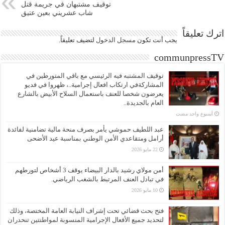
توقيف مشتبهان في جريمة قتل
شاب عشريني بعين عتيق
اترك تعليقاً
يجب أنت تكون
مسجل الدخول
لتضيف تعليقاً.
communpressTV
توقيف المشتبه فيه الرئيسي مع باقي المتورطين في
المشاركةفي ارتكاب افعال إجرامية..، ظهروا في فديو
يعرضون شخصا للعنف باستعمال السلاح الأبيض بالشارع
العام بالجديدة..
‏أسبوع واحد مضت
عبد اللطيف حموشي يأمر بصرف منحة مالية تضامنية لفائدة
أرامل ومتقاعدي الأمن الوطني بمناسبة عيد الأضحى
22 مايو 2026
أمن مولاي رشيد بالدار البيضاء يوقف 3 أشخاص لتورطهم
في تبادل العنف المرتبط بالشغب الرياضي.
10 مايو 2026
فتح بحث قضائي تحت إشراف النيابة العامة المختصة، وذلك
لتحديد جميع الأفعال الإجرامية المنسوبة لمواطنتين تنحدران