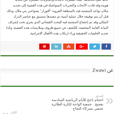
هويته.وقد قادت الأبحاث والتحريات المتواصلة في هذه القضية إلى تحديد
مكان تواجد المشتبه فيه بالمنطقة القروية “أفورار” بضواحي بني ملال، وذلك
قبل أن يتم توقيفه خلال عملية أمنية تم تنفيذها بتنسيق مع عناصر الدرك
الملكي.وقد تم إخضاع المشتبه فيه للبحث القضائي الذي يجري تحت إشراف
النيابة العامة المختصة، للكشف عن جميع ظروف وملابسات هذه القضية، وكذا
تحديد الخلفيات الحقيقية وراء ارتكاب هذه الأفعال الإجرامية.
عن Zwawi
السابق
اختتام ناجح للأيام الرياضية السادسة
بفجيج.. جمعية الواحة للكرة الطائرة
تحتفي بشركاء النجاح
التالي