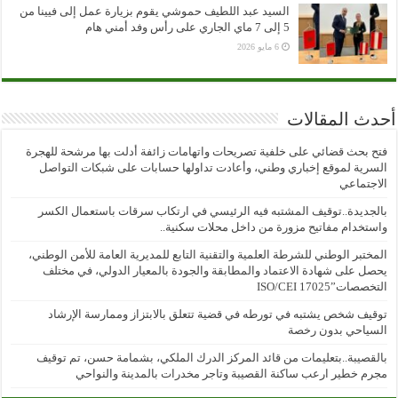
السيد عبد اللطيف حموشي يقوم بزيارة عمل إلى فيينا من
5 إلى 7 ماي الجاري على رأس وفد أمني هام
6 مايو 2026
أحدث المقالات
فتح بحث قضائي على خلفية تصريحات واتهامات زائفة أدلت بها مرشحة للهجرة
السرية لموقع إخباري وطني، وأعادت تداولها حسابات على شبكات التواصل
الاجتماعي
بالجديدة..توقيف المشتبه فيه الرئيسي في ارتكاب سرقات باستعمال الكسر
واستخدام مفاتيح مزورة من داخل محلات سكنية..
المختبر الوطني للشرطة العلمية والتقنية التابع للمديرية العامة للأمن الوطني،
يحصل على شهادة الاعتماد والمطابقة والجودة بالمعيار الدولي، في مختلف
التخصصات”ISO/CEI 17025
توقيف شخص يشتبه في تورطه في قضية تتعلق بالابتزاز وممارسة الإرشاد
السياحي بدون رخصة
بالقصيبة..بتعليمات من قائد المركز الدرك الملكي، بشمامة حسن، تم توقيف
مجرم خطير ارعب ساكنة القصيبة وتاجر مخدرات بالمدينة والنواحي