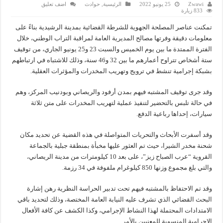
Zwawi
25 يونيو 2022
الرئيسية
,
حوادث
اضف تعليق
833 زيارة
تمكنت عناصر المصلحة الجهوية للشرطة القضائية بمدينة الرشيدية بناءً على
معلومات دقيقة وفرتها مصالح المديرية العامة لمراقبة التراب الوطني، خلال
الفترة الممتدة ما بين يوم الخميس والسبت 23 و25 يونيو الجاري، من توقيف
ستة أشخاص تتراوح أعمارهم ما بين 32 و46 سنة، وذلك للاشتباه في ارتباطهم
بشبكة إجرامية تنشط في ترويج وتهريب المخدرات والمؤثرات العقلية.
وقد جرى توقيف المشتبه فيهم بمدن أرفود والريصاني وبودنيب المركز، وهم
في حالة تلبس بالتحضير لتنفيذ عملية لتهريب المخدرات على متن ثلاثة
سيارات، إحداها رباعية الدفع.
وقد أسفرت الأبحاث والتحريات المتواصلة في هذه القضية عن تحديد مكان
شحنة مخدر الشيرا، حيث تم العثور عليها مخبأة بمنطقة جبلية بالجماعة
القروية “عرب الصباح زيز”، على بعد 10 كيلومترات من مدينة الريصاني،
والتي بلغ مجموع وزنها 850 كيلوغرام ملفوفة في 34 رزمة.
وقد تم الاحتفاظ بالمشتبه فيهم تحت تدبير الحراسة النظرية رهن إشارة
البحث القضائي الذي تشرف عليه النيابة العامة المختصة، وذلك لتحديد باقي
الامتدادات المحتملة لهذا النشاط الإجرامي، وكذا الكشف عن كافة الأفعال
الإجرامية المنسوبة للمعنيين بالأمر.