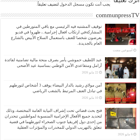
اترك تعليقاً
يجب أنت تكون
مسجل الدخول
لتضيف تعليقاً.
communpressTV
توقيف المشتبه فيه الرئيسي مع باقي المتورطين في
المشاركةفي ارتكاب افعال إجرامية..، ظهروا في فديو
يعرضون شخصا للعنف باستعمال السلاح الأبيض بالشارع
العام بالجديدة..
‏أسبوعين مضت
عبد اللطيف حموشي يأمر بصرف منحة مالية تضامنية لفائدة
أرامل ومتقاعدي الأمن الوطني بمناسبة عيد الأضحى
22 مايو 2026
أمن مولاي رشيد بالدار البيضاء يوقف 3 أشخاص لتورطهم
في تبادل العنف المرتبط بالشغب الرياضي.
10 مايو 2026
فتح بحث قضائي تحت إشراف النيابة العامة المختصة، وذلك
لتحديد جميع الأفعال الإجرامية المنسوبة لمواطنتين تنحدران
من إحدى دول إفريقيا جنوب الصحراء لتورطهما في قضية
تتعلق بالتهريب الدولي للمخدرات والمؤثرات العقلية
6 مايو 2026