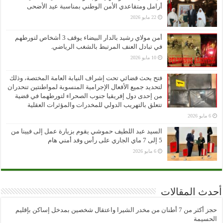
أرامل ومتقاعدي الأمن الوطني بمناسبة عيد الأضحى
22 مايو 2026
أمن مولاي رشيد بالدار البيضاء يوقف 3 أشخاص لتورطهم
في تبادل العنف المرتبط بالشغب الرياضي.
10 مايو 2026
فتح بحث قضائي تحت إشراف النيابة العامة المختصة، وذلك
لتحديد جميع الأفعال الإجرامية المنسوبة لمواطنتين تنحدران
من إحدى دول إفريقيا جنوب الصحراء لتورطهما في قضية
تتعلق بالتهريب الدولي للمخدرات والمؤثرات العقلية
6 مايو 2026
السيد عبد اللطيف حموشي يقوم بزيارة عمل إلى فيينا من
5 إلى 7 ماي الجاري على رأس وفد أمني هام
6 مايو 2026
أحدث المقالات
حجز أكثر من 7 أطنان من مخدر الشيرا واعتقال شخصين بمدخل إساكن بإقليم
الحسيمة