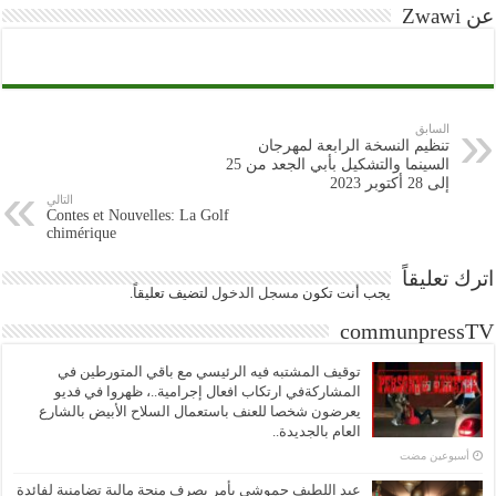
عن Zwawi
السابق
تنظيم النسخة الرابعة لمهرجان
السينما والتشكيل بأبي الجعد من 25
إلى 28 أكتوبر 2023
التالي
Contes et Nouvelles: La Golf
chimérique
اترك تعليقاً
يجب أنت تكون
مسجل الدخول
لتضيف تعليقاً.
communpressTV
توقيف المشتبه فيه الرئيسي مع باقي المتورطين في
المشاركةفي ارتكاب افعال إجرامية..، ظهروا في فديو
يعرضون شخصا للعنف باستعمال السلاح الأبيض بالشارع
العام بالجديدة..
‏أسبوعين مضت
عبد اللطيف حموشي يأمر بصرف منحة مالية تضامنية لفائدة