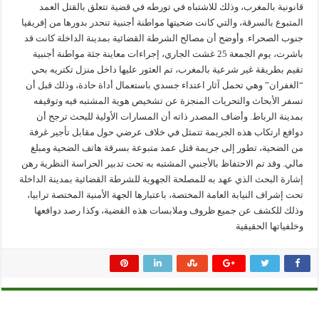
قانونية بالمغرب، وذلك للاشتباه في تورطه في قضية تتعلق بالقتل العمد
المتبوع بالسرقة، والتي كانت ضحيتها مواطنة أجنبية تنحدر بدورها من إفريقيا
جنوب الصحراء. وأوضح أن مصالح الشرطة القضائية بمدينة الداخلة كانت قد
باشرت، يوم الجمعة 25 غشت الجاري، إجراءات معاينة جثة مواطنة أجنبية
تقيم بطريقة غير شرعية بالمغرب، تم العثور عليها داخل منزل تكتريه بحي
“الغفران” وهي تحمل آثار اعتداء جسدي باستعمال أداة حادة، وذلك قبل أن
تسفر الأبحاث والتحريات المنجزة عن تشخيص هوية المشتبه فيه وتوقيفه
بمدينة الرباط. وأضاف المصدر ذاته أن المسارات الأولية للبحث ترجح أن
دوافع ارتكاب هذه الجريمة تتمثل في خلاف عرضي حول مقابل تأجير غرفة
من الضحية، تطور إلى جريمة قتل عمد متبوعة بسرقة هاتف الضحية ومبلغ
مالي. وقد تم الاحتفاظ بالأجنبي المشتبه به تحت تدبير الحراسة النظرية رهن
إشارة البحث الذي عهد به للمصلحة الجهوية للشرطة القضائية بمدينة الداخلة
تحت إشراف النيابة العامة المختصة، باعتبارها الجهة الأمنية المختصة ترابيا،
وذلك للكشف عن جميع ظروف وملابسات هذه القضية، وكذا رصد دوافعها
وخلفياتها الحقيقية